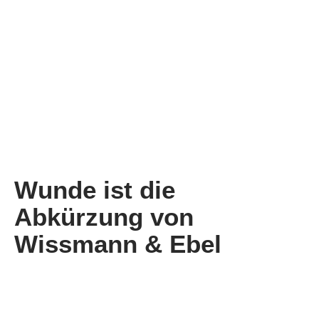
W
u
n
d
e
i
s
t
d
i
e
A
b
k
ü
r
z
u
n
g
v
o
n
W
i
s
s
m
a
n
n
&
E
b
e
l